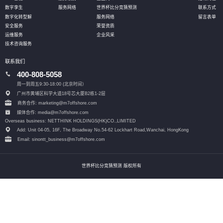
数字孪生
服务网络
世界杯比分竞猜预测
联系方式
数字化转型解
服务网络
留言表单
安全服务
荣誉资质
运维服务
企业风采
技术咨询服务
联系我们
400-808-5058
周一到周五9:30-18:00 (北京时间）
广州市黄埔区科学大道18号芯大厦B2栋1-2层
商务合作: marketing@m7offshore.com
媒体合作: media@m7offshore.com
Overseas business: NETTHINK HOLDINGS(HK)CO.,LIMITED
Add: Unit 04-05, 16F, The Broadway No.54-62 Lockhart Road,
Wanchai, HongKong
Email: sinontt_business@m7offshore.com
世界杯比分竞猜预测 版权所有