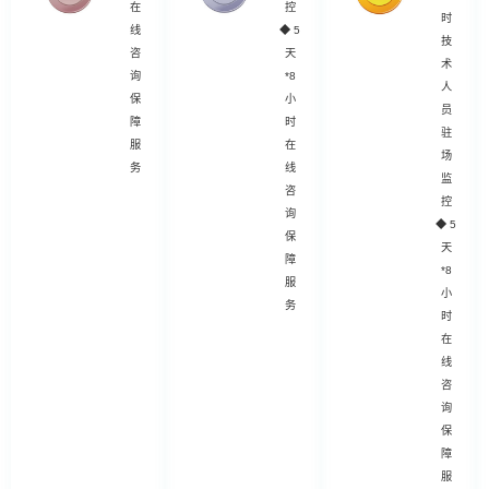
在
控
时
线
◆
5
技
咨
天
术
询
*8
人
保
小
员
障
时
驻
服
在
场
务
线
监
咨
控
询
◆
5
保
天
障
*8
服
小
务
时
在
线
咨
询
保
障
服