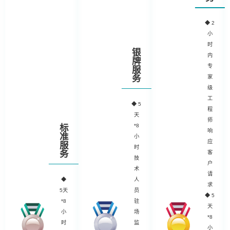
◆
2
小
时
银
内
牌
专
服
务
家
级
工
◆
5
程
天
师
*8
标
响
准
小
应
服
时
务
客
技
户
术
请
◆
人
求
5天
员
◆ 5
*8
驻
天
小
场
*8
时
监
小