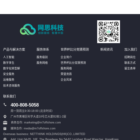
产品与解决方案
服务体系
世界杯比分竞猜预测
新闻资讯
加入我们
人工智能
服务级别
企业简介
招聘岗位
数字孪生
服务网络
世界杯比分竞猜预测
联系方式
数字化转型解
服务网络
留言表单
安全服务
荣誉资质
运维服务
企业风采
技术咨询服务
联系我们
400-808-5058
周一到周五9:30-18:00 (北京时间）
广州市黄埔区科学大道18号芯大厦B2栋1-2层
商务合作: marketing@m7offshore.com
媒体合作: media@m7offshore.com
Overseas business: NETTHINK HOLDINGS(HK)CO.,LIMITED
Add: Unit 04-05, 16F, The Broadway No.54-62 Lockhart Road,
Wanchai, HongKong