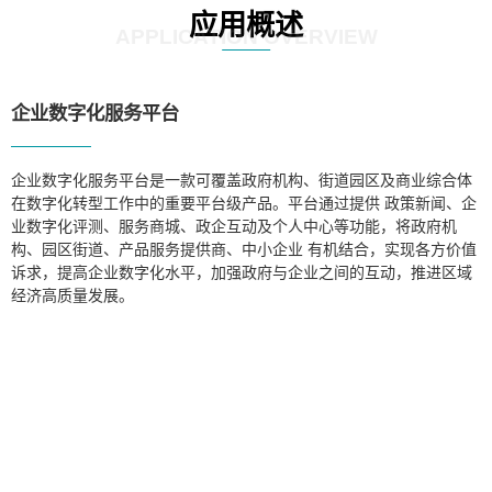
应用概述
APPLICATION OVERVIEW
企业数字化服务平台
企业数字化服务平台是一款可覆盖政府机构、街道园区及商业综合体
在数字化转型工作中的重要平台级产品。平台通过提供 政策新闻、企
业数字化评测、服务商城、政企互动及个人中心等功能，将政府机
构、园区街道、产品服务提供商、中小企业 有机结合，实现各方价值
诉求，提高企业数字化水平，加强政府与企业之间的互动，推进区域
经济高质量发展。