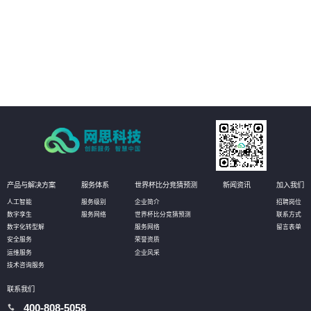
03
客户可以更加精准地定位业务系统中的瓶颈问题，发现性能瓶颈和资源瓶颈，
并从根本上解决问题，提升业务系统的可扩展性和效率。
04
客户可以更全面了解自身业务系统的优劣势和风险点，更好地制定合理的架构
设计和对策方案，在云原生程度上持续提升，提高业务系统的可靠性和稳定
性。
产品与解决方案
服务体系
世界杯比分竞猜预测
新闻资讯
加入我们
人工智能
服务级别
企业简介
招聘岗位
数字孪生
服务网络
世界杯比分竞猜预测
联系方式
数字化转型解
服务网络
留言表单
安全服务
荣誉资质
运维服务
企业风采
技术咨询服务
联系我们
400-808-5058