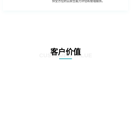
供全方位的云原生能力评估和管理服务。
客户价值
CUSTOMER VALUE
01
客户可以更全面地进行业务创新和升级，利用云原生能力提升业务系统的智能
化、数据化和数字化，推动业务创新和升级，提高企业的竞争力和市场占有
率。
02
客户可更全面了解自身业务系统的运维成本和流量成本，从而制定合理的成本
管理策略和投入计划，降低云上运行成本，并实现成本的可持续管理。