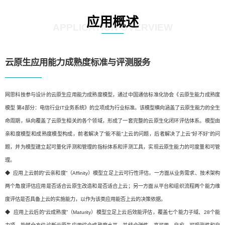
应用概述
APPLICATION OVERVIEW
云原生应用能力成熟度标准与评测服务
网思科技参与设计的云原生应用能力成熟度模型，通过中国通信标准化协会《云原生能力成熟度
模型 第4部分：电信行业IT业务系统》的立项成为行业标准。该模型横向涵盖了云原生能力的全生
命周期，纵向覆盖了云原生相关的各个领域，形成了一套完整的云原生化闭环评估体系。模型由
亲和度模型和成熟度模型构成，前者解决了“能不能”上云的问题，后者解决了上云“好不好”的问
题，并为模型建立起可量化评测和管理的指标体系和评测工具，实现云原生能力的可度量和可管
理。
◆ 应用上云前的“云亲和度”（Affinity）模型立足上云可行性评估，一方面从业务需求、技术架构
两个角度评估应用是否适合云原生改造和是否适合上云；另一方面从平台和组织流程两个能力维
度评估是否具备上云的实施能力，以作为该类应用能否上云的决策依据。
◆ 应用上云后的“云成熟度”（Maturity）模型立足上云后效能评估，覆盖七个能力子域、28个能